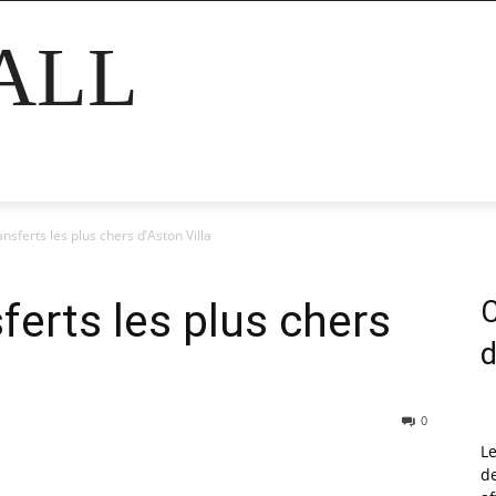
ALL
nsferts les plus chers d’Aston Villa
ferts les plus chers
C
d
0
L
de