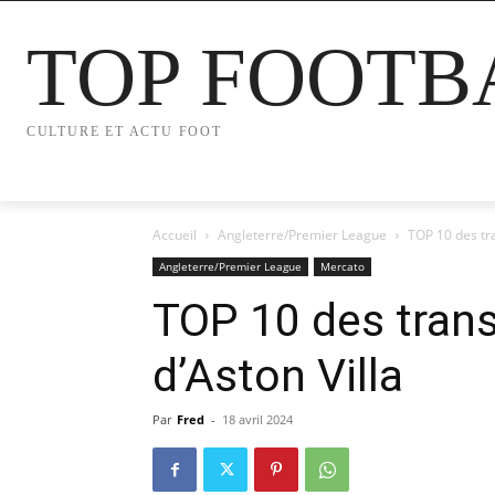
TOP FOOTB
CULTURE ET ACTU FOOT
Accueil
Angleterre/Premier League
TOP 10 des tra
Angleterre/Premier League
Mercato
TOP 10 des trans
d’Aston Villa
Par
Fred
-
18 avril 2024