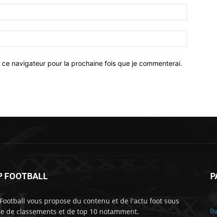
 ce navigateur pour la prochaine fois que je commenterai.
P FOOTBALL
P
LL
Football vous propose du contenu et de l'actu foot sous
li
e de classements et de top 10 notamment.