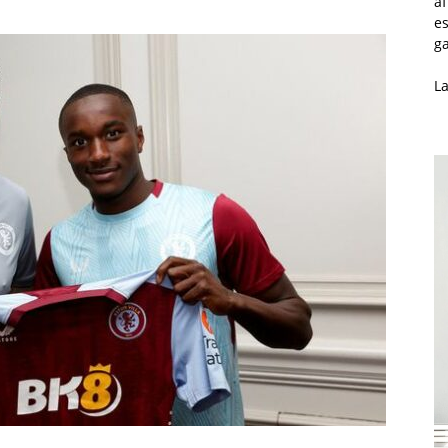
af
es
ga
L