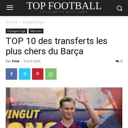
TOP FOOTBALL
CULTURE ET ACTU FOOT
Accueil
Espagne/Liga
Espagne/Liga
Mercato
TOP 10 des transferts les
plus chers du Barça
Par
Fred
-
9 avril 2024
0