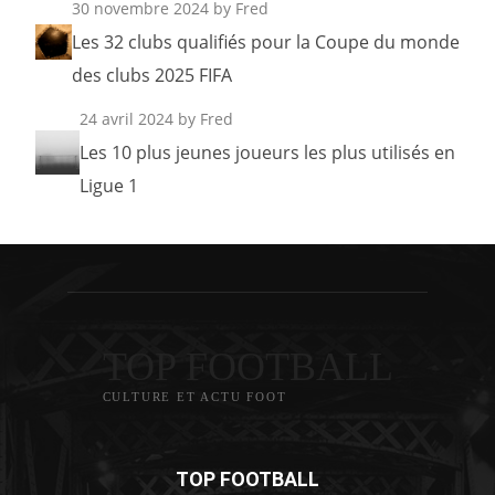
30 novembre 2024
by Fred
Les 32 clubs qualifiés pour la Coupe du monde
des clubs 2025 FIFA
24 avril 2024
by Fred
Les 10 plus jeunes joueurs les plus utilisés en
Ligue 1
TOP FOOTBALL
CULTURE ET ACTU FOOT
TOP FOOTBALL