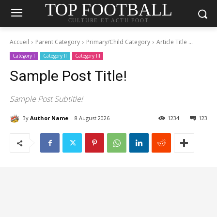
TOP FOOTBALL
CULTURE ET ACTU FOOT
Accueil
Parent Category
Primary/Child Category
Article Title ...
Category I
Category II
Category III
Sample Post Title!
Sample Post Subtitle!
By
Author Name
8 August 2026
1234
123